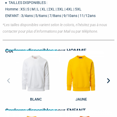
TAILLES DISPONIBLES :
Homme : XS | S | M | L | XL | 2XL | 3XL | 4XL | 5XL
ENFANT : 3/4ans | 5/6ans | 7/8ans | 9/10ans | 11/12ans
*Les tailles disponibles varient selon le coloris, n’hésitez pas à nous
contacter pour plus d’informations par Mail ou par téléphone.
Couleurs disponibles pour HOMME
BLANC
JAUNE
O
Couleurs disponibles pour ENFANT