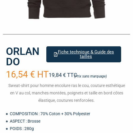
ORLAN
Fiche technique & Guide des
tailles
DO
16,54 € HT
19,84 € TTC
(Prix sans marquage)
Sweat-shirt pour homme encolure ras le cou, couture esthétique
en V au col, manches montées, poignets et taille en bord côtes
élastique, coutures renforcées.
COMPOSITION : 70% Coton + 30% Polyester
ASPECT : Brosse
POIDS : 280g