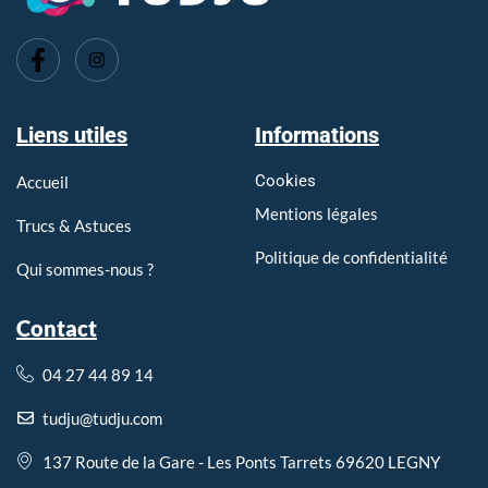
Imprimerie Tarare, Imprimerie l'Arbresle, Imprimerie Pontcharra
Liens utiles
Informations
Cookies
Accueil
Mentions légales
Trucs & Astuces
Politique de confidentialité
Qui sommes-nous ?
Contact
04 27 44 89 14
tudju@tudju.com
137 Route de la Gare - Les Ponts Tarrets 69620 LEGNY