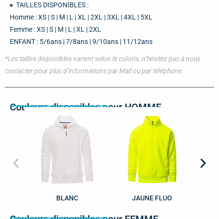
TAILLES DISPONIBLES :
Homme : XS | S | M | L | XL | 2XL | 3XL | 4XL | 5XL
Femme : XS | S | M | L | XL | 2XL
ENFANT : 5/6ans | 7/8ans | 9/10ans | 11/12ans
*Les tailles disponibles varient selon le coloris, n’hésitez pas à nous
contacter pour plus d’informations par Mail ou par téléphone.
Couleurs disponibles pour HOMME
BLANC
JAUNE FLUO