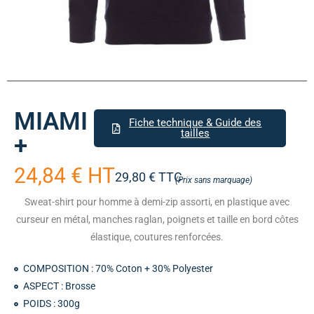
MIAMI
Fiche technique & Guide des
tailles
+
24,84 € HT
29,80 € TTC
(Prix sans marquage)
Sweat-shirt pour homme à demi-zip assorti, en plastique avec
curseur en métal, manches raglan, poignets et taille en bord côtes
élastique, coutures renforcées.
COMPOSITION : 70% Coton + 30% Polyester
ASPECT : Brosse
POIDS : 300g