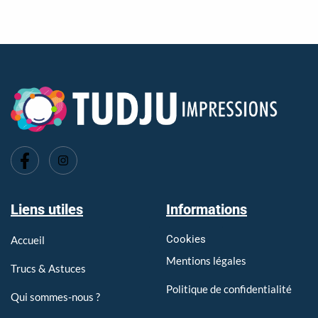
Imprimerie Tarare, Imprimerie l'Arbresle, Imprimerie Pontcharra
Liens utiles
Informations
Cookies
Accueil
Mentions légales
Trucs & Astuces
Politique de confidentialité
Qui sommes-nous ?