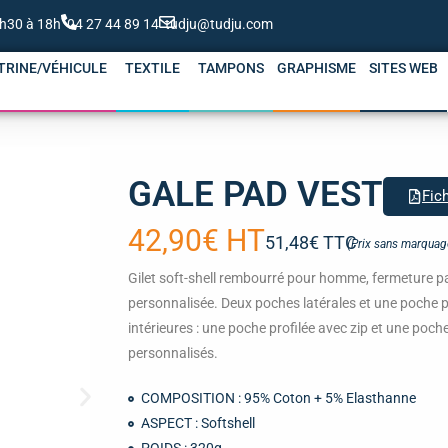
4h30 à 18h
04 27 44 89 14
tudju@tudju.com
TRINE/VÉHICULE
TEXTILE
TAMPONS
GRAPHISME
SITES WEB
GALE PAD VEST
Fic
42,90€ HT
51,48€ TTC
(Prix sans marquag
Gilet soft-shell rembourré pour homme, fermeture pa
personnalisée. Deux poches latérales et une poche po
intérieures : une poche profilée avec zip et une poc
personnalisés.
COMPOSITION : 95% Coton + 5% Elasthanne
ASPECT : Softshell