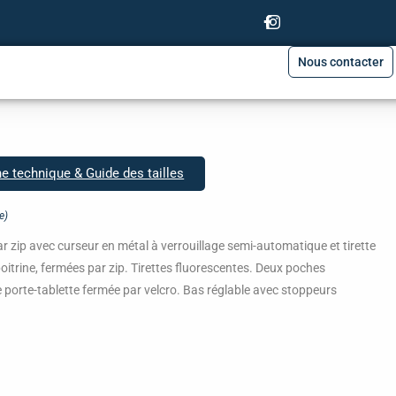
Nous contacter
he technique & Guide des tailles
e)
r zip avec curseur en métal à verrouillage semi-automatique et tirette
itrine, fermées par zip. Tirettes fluorescentes. Deux poches
he porte-tablette fermée par velcro. Bas réglable avec stoppeurs