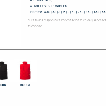
POIDS : 320g
TAILLES DISPONIBLES :
Homme : XXS | XS | S | M | L | XL | 2XL | 3XL | 4XL | 5
*Les tailles disponibles varient selon le coloris, n’hési
téléphone.
NOIR
ROUGE