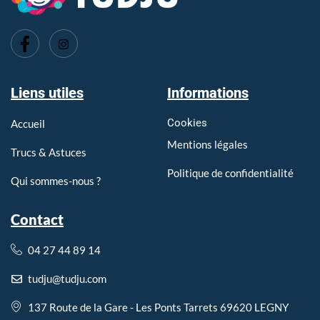
Imprimerie Tarare, Imprimerie l'Arbresle, Imprimerie Pontcharra
Liens utiles
Informations
Cookies
Accueil
Mentions légales
Trucs & Astuces
Politique de confidentialité
Qui sommes-nous ?
Contact
04 27 44 89 14
tudju@tudju.com
137 Route de la Gare - Les Ponts Tarrets 69620 LEGNY