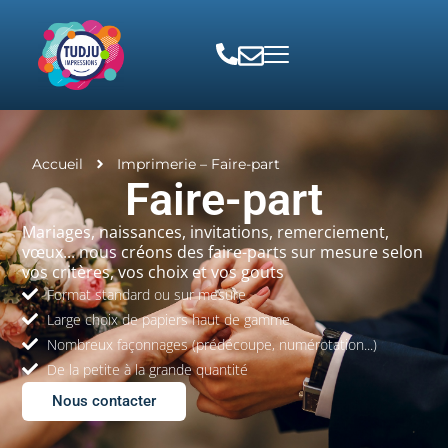
Accueil
Imprimerie – Faire-part
Faire-part
Mariages, naissances, invitations, remerciement,
vœux... nous créons des faire-parts sur mesure selon
vos critères, vos choix et vos gouts
Format standard ou sur mesure
Large choix de papiers haut de gamme
Nombreux façonnages (prédécoupe, numérotation...)
De la petite à la grande quantité
Nous contacter