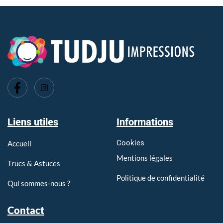
Imprimerie Tarare, Imprimerie l'Arbresle, Imprimerie Pontcharra
Liens utiles
Informations
Cookies
Accueil
Mentions légales
Trucs & Astuces
Politique de confidentialité
Qui sommes-nous ?
Contact