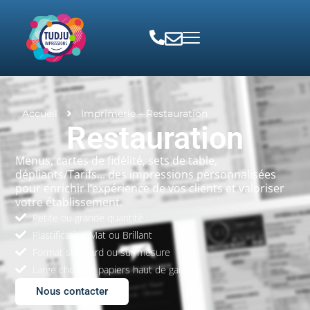
Accueil
Imprimerie – Restauration
Restauration
Menus, cartes de fidélité, sets de table,
dépliants/Tarifs... des impressions personnalisées
pour enrichir l’expérience de vos clients et valoriser
votre établissement.
Petite ou grande quantité
Plastification Mat ou Brillant
Format standard ou sur mesure
Large choix de papiers haut de gamme
Nous contacter